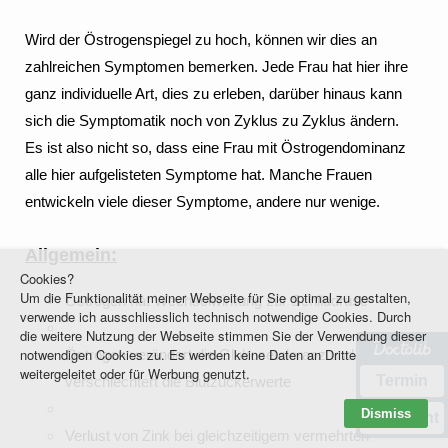
Wird der Östrogenspiegel zu hoch, können wir dies an
zahlreichen Symptomen bemerken. Jede Frau hat hier ihre
ganz individuelle Art, dies zu erleben, darüber hinaus kann
sich die Symptomatik noch von Zyklus zu Zyklus ändern.
Es ist also nicht so, dass eine Frau mit Östrogendominanz
alle hier aufgelisteten Symptome hat. Manche Frauen
entwickeln viele dieser Symptome, andere nur wenige.
Allgemein:
Cookies?
Um die Funktionalität meiner Webseite für Sie optimal zu gestalten,
Östrogen hat Wechselwirkung zur Schilddrüse
verwende ich ausschliesslich technisch notwendige Cookies. Durch
die weitere Nutzung der Webseite stimmen Sie der Verwendung dieser
notwendigen Cookies zu. Es werden keine Daten an Dritte
Östrogen verändert die Glukosetoleranz und
weitergeleitet oder für Werbung genutzt.
Termin
verschlechtert die Blutzuckerwerte
Dismiss
Nachricht
Verlust von Zink bei gleichzeitigem vermehrten