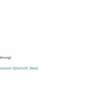
ährung
)
neresen Dykerhoff, Wala)