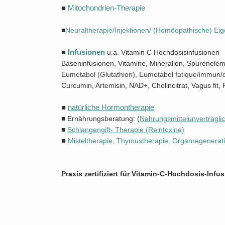
■
Mitochondrien-Therapie
■
N
euraltherapie/Injektionen/ (Homöopathische) Eig
■
Infusionen
u.a. Vitamin C Hochdosisinfusionen
Baseninfusionen, Vitamine, Mineralien, Spurenelem
Eumetabol (Glutathion), Eumetabol fatique/immun/
Curcumin, Artemisin, NAD+, Cholincitrat, Vagus fit, 
■
natürliche Hormontherapie
■
Ernährungsberatung: (
Nahrungsmittelunverträgli
■
S
chlangengift- Therapie (Reintoxine)
■
Misteltherapie, Thymustherapie, Organregenerat
Praxis zertifiziert für Vitamin-C-Hochdosis-Infu