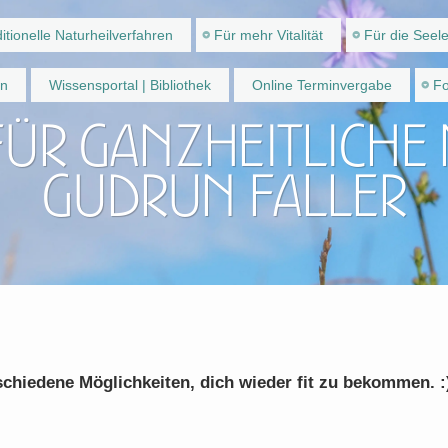
itionelle Naturheilverfahren
Für mehr Vitalität
Für die Seel
en
Wissensportal | Bibliothek
Online Terminvergabe
Fo
für ganzheitliche
Gudrun Faller
rschiedene Möglichkeiten, dich wieder fit zu bekommen. :