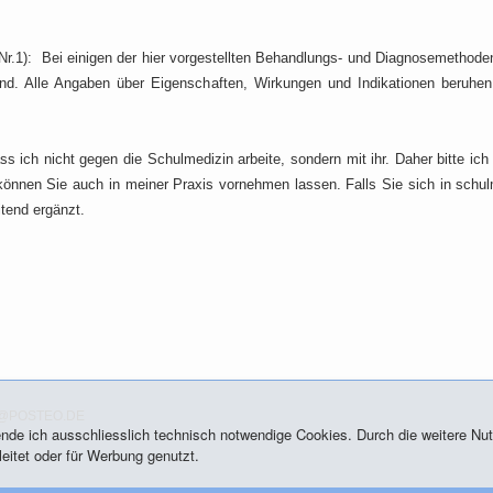
r.1): Bei einigen der hier vorgestellten Behandlungs- und Diagnosemethoden
ind. Alle Angaben über Eigenschaften, Wirkungen und Indikationen beruhe
s ich nicht gegen die Schulmedizin arbeite, sondern mit ihr. Daher bitte ic
nnen Sie auch in meiner Praxis vornehmen lassen. Falls Sie sich in schulm
tend ergänzt.
@POSTEO.DE
wende ich ausschliesslich technisch notwendige Cookies. Durch die weitere 
eitet oder für Werbung genutzt.