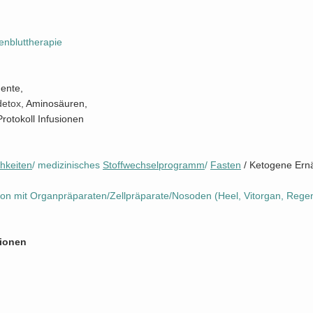
enbluttherapie
ente,
detox,
Aminosäuren,
Protokoll Infusionen
chkeiten
/
medizinisches
Stoffwechselprogramm
/
Fasten
/ Ketogene Ern
ion mit Organpräparaten/Zellpräparate/Nosoden (Heel, Vitorgan, Rege
sionen