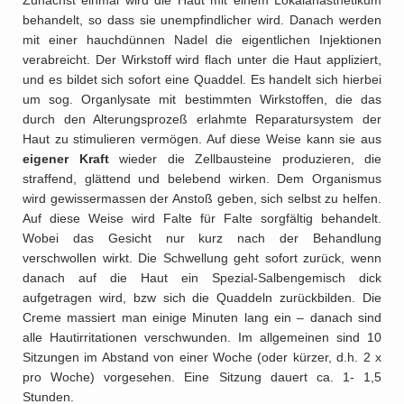
behandelt, so dass sie unempfindlicher wird. Danach werden
mit einer hauchdünnen Nadel die eigentlichen Injektionen
verabreicht. Der Wirkstoff wird flach unter die Haut appliziert,
und es bildet sich sofort eine Quaddel.
Es handelt sich hierbei
um sog. Organlysate mit bestimmten Wirkstoffen, die das
durch den Alterungsprozeß erlahmte Reparatursystem der
Haut zu stimulieren vermögen. Auf diese Weise kann sie aus
eigener Kraft
wieder die Zellbausteine produzieren, die
straffend, glättend und belebend wirken.
Dem Organismus
wird gewissermassen der Anstoß geben, sich selbst zu helfen.
Auf diese Weise wird Falte für Falte sorgfältig behandelt.
Wobei das Gesicht nur kurz nach der Behandlung
verschwollen wirkt. Die Schwellung geht sofort zurück, wenn
danach auf die Haut ein Spezial-Salbengemisch dick
aufgetragen wird, bzw sich die Quaddeln zurückbilden.
Die
Creme massiert man einige Minuten lang ein – danach sind
alle Hautirritationen verschwunden.
Im allgemeinen sind 10
Sitzungen im Abstand von einer Woche (oder kürzer, d.h. 2 x
pro Woche) vorgesehen. Eine Sitzung dauert ca. 1- 1,5
Stunden.