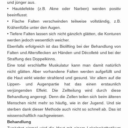
und jünger aus.
• Hautdefekte (z.B. Akne oder Narben) werden positiv
beeinflusst.
• Flache Falten verschwinden teilweise vollständig, z.B.
Krähenfüße unter den Augen.
• Tiefere Falten lassen sich nicht gänzlich glätten, die Konturen
werden jedoch wesentlich weicher.
Ebenfalls erfolgreich ist das Biolifting bei der Behandlung von
Falten und Altersflecken an Händen und Décolleté und bei der
Straffung des Doppelkinns.
Eine total erschlaffte Muskulatur kann man damit natürlich
nicht glätten. Aber vorhandene Falten werden aufgefüllt und
die Haut wirkt wieder strahlend und gesund. Vor allem auf die
Lippen- und Augenpartie hat das einen erstaunlich
verjüngenden Effekt.
Die Zellteilung wird durch diese
Behandlung angeregt. Denn die Zellen teilen sich beim älteren
Menschen nicht mehr so häufig, wie in der Jugend. Und sie
sterben dank dieser Methode auch nicht so schnell ab. Das ist
wissenschaftlich nachgewiesen.
Behandlung
Zunächst einmal wird die Haut mit einem Lokalanästhetikum