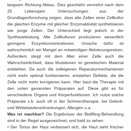
langsam Richtung Abbau. Dies geschieht vermehrt nach dem
25. Lebensjahr.
Untersuchungen aus der
Grundlagenforschung zeigen, dass alte Zellen einer Zellkultur
die gleichen Enzyme mit gleicher Enzymaktivität synthetisieren
wie junge Zellen. Der Unterschied liegt jedoch in der
Syntheseleistung. Alte Zellkulturen produzieren wesentlich
geringere Enzymkonzentrationen. Ursache dafür ist
wahrscheinlich ein Mangel an notwendigen Aktivierungsreizen.
Außerdem steigt mit dem Alter einer Zelle auch die
Wahrscheinlichkeit, dass Mutationen im genetischen Material
entstehen. Da auch die zelleigenen Reparaturmechanismen
nicht mehr optimal funktionieren, entstehen Defekte, die die
Zelle nicht mehr korrigieren kann.
Hier baut die Therapie mit
den unten genannten Präparaten auf. Diese gibt es für
verschiedene Organe und Körperfunktionen. Ich nutze solche
Präparate z.b. auch oft in der Schmerztherapie, bei Gelenk-
und Wirbelsäulenerkrankungen, Allergien u.a..
Was ist machbar?
Die Ergebnisse der Biolifting-Behandlung
sind in der Regel ausgezeichnet, und bald zu sehen.
• Der Tonus der Haut verbessert sich, die Haut sieht frischer