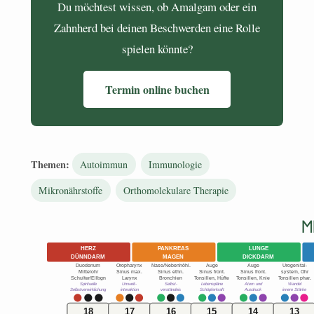
Du möchtest wissen, ob Amalgam oder ein
Zahnherd bei deinen Beschwerden eine Rolle
spielen könnte?
Termin online buchen
Themen:
Autoimmun
Immunologie
Mikronährstoffe
Orthomolekulare Therapie
M
HERZ
PANKREAS
LUNGE
DÜNNDARM
MAGEN
DICKDARM
Duodenum
Oropharynx
Nase/Nebenhöhl.
Auge
Auge
Urogenital-
Mittelohr
Sinus max.
Sinus ethn.
Sinus front.
Sinus front.
system, Ohr
Schulter/Ellbgn
Larynx
Bronchien
Tonsillen, Hüfte
Tonsillen, Knie
Tonsillen phar.
Spirituelle
Umwelt-
Selbst-
Lebenspläne
Atem und
Wandel
Selbstverwirklichung
interaktion
verständnis
Schöpferkraft
Ausdruck
innere Stärke
18
17
16
15
14
13