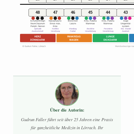
48
47
46
45
44
43
Schulter/Ellbgn
Nasopharynx
Bronchien
Knie, Patella
Knie, Patella
Auge
Ileum/Jejunum
Sinus max.
Larynx
Mammae
Mammae
Urogenital-
Periph. Nerven
Knie
system
Spirituelle
Konflikte
Wandlung
Berufliche
Persönliche
Mut, Wandel
Ausdruckskraft
Versöhnung
Freiheit
Verwirklichung
Verwirklichung
Ausdruck
HERZ
PANKREAS
LUNGE
DÜNNDARM
MAGEN
DICKDARM
© Gudrun Faller, Lörrach
Meridianbezüge na
Über die Autorin:
Gudrun Faller führt seit über 25 Jahren eine Praxis
für ganzheitliche Medizin in Lörrach. Ihr