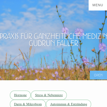
Praxis für ganzheitliche Medizi
Gudrun Faller
Hormone
Stress & Nebenniere
Darm & Mikrobiom
Autoimmun & Entzündung