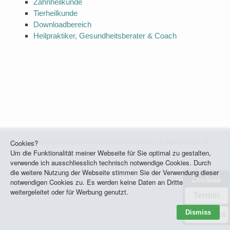
Zahnheilkunde
Tierheilkunde
Downloadbereich
Heilpraktiker, Gesundheitsberater & Coach
Cookies?
© 2001-2026 GUDRUN FALLER
GUDRUN-FALLER@POSTEO.DE
Um die Funktionalität meiner Webseite für Sie optimal zu gestalten,
verwende ich ausschliesslich technisch notwendige Cookies. Durch
die weitere Nutzung der Webseite stimmen Sie der Verwendung dieser
notwendigen Cookies zu. Es werden keine Daten an Dritte
weitergeleitet oder für Werbung genutzt.
Termin
Dismiss
Nachricht