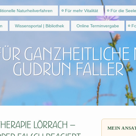
itionelle Naturheilverfahren
Für mehr Vitalität
Für die Seel
en
Wissensportal | Bibliothek
Online Terminvergabe
Fo
für ganzheitliche
Gudrun Faller
herapie Lörrach –
MEIN ANSA