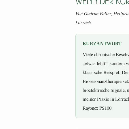
wenn der Kör
Von Gudrun Faller, Heilprak
Lörrach
KURZANTWORT
Viele chronische Beschw
„etwas fehlt“, sondern w
klassische Beispiel: Der
Bioresonanztherapie set
bioelektrische Signale,
meiner Praxis in Lörrac
Rayonex PS100.