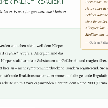
per falsch reagiert
Bioresonanz ist
sie ist eines de
tikerin, Praxis für ganzheitliche Medizin
Fehlregulatione
ohne ihn zu übe
Allergien kann 
Medikamente of
— Gudrun Faller,
erden entstehen nicht, weil dem Körper
eil er
falsch reagiert
. Allergien sind das
 Körper stuft harmlose Substanzen als Gefähr ein und reagiert über.
zt hier an – nicht symptomunterdrückend, sondern regulierend. Sie n
 um störende Reaktionsmuster zu erkennen und die gesunde Regulatio
h arbeite ich mit zwei ergänzenden Geräten: dem Retec 2000 (Firma