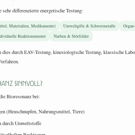
 sehr differenzierte energetische Testung:
ttel, Materialien, Medikamente)
Umweltgifte & Schwermetalle
Organ-
dividuelle Reaktionsmuster
Narben & Störfelder
ch dies durch EAV-Testung, kinesiologische Testung, klassische La
Verfahren.
nanz sinnvoll?
die Bioresonanz bei:
en (Heuschnupfen, Nahrungsmittel, Tiere)
n durch Umweltstoffe
ätselhaften Reaktionen