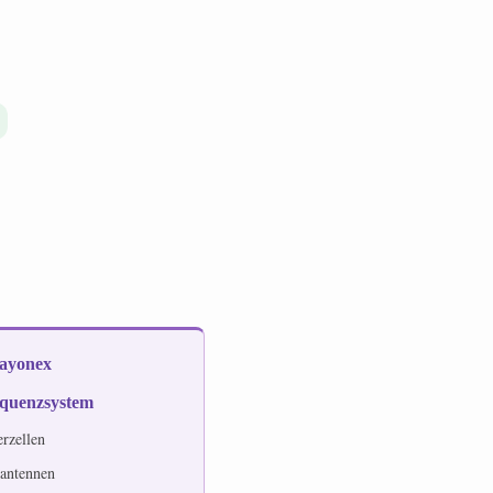
Rayonex
equenzsystem
erzellen
lantennen