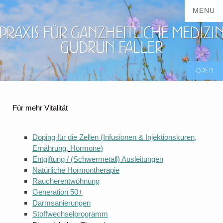
Praxis für ganzheitliche Medizi
Gudrun Faller
Für mehr Vitalität
Doping für die Zellen (
Infusionen & Injektionskuren
,
Ernährung,
Hormone
)
Entgiftung / (Schwermetall) Ausleitungen
Natürliche Hormontherapie
Raucherentwöhnung
Generation 50+
Darmsanierungen
Stoffwechselprogramm