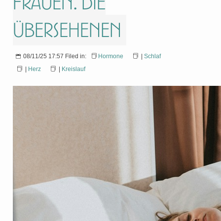
Frauen. Die
Übersehenen
08/11/25 17:57 Filed in:
Hormone
|
Schlaf
|
Herz
|
Kreislauf