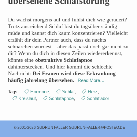
übersehene Schlafstörung
Du wachst morgens auf und fühlst dich wie gerädert?
Trotz ausreichend Schlaf bist du tagsüber ständig
müde und kannst dich kaum konzentrieren? Vielleicht
erzählt dir dein Partner auch, dass du nachts
schnarchen würdest – aber das passt doch gar nicht zu
dir? Wenn du dich in diesen Zeilen wiedererkennst,
könnte eine
obstruktive Schlafapnoe
dahinterstecken. Und hier kommt die schlechte
Nachricht:
Bei Frauen wird diese Erkrankung
häufig jahrelang übersehen
.
Read More…
Tags:
Hormone
,
Schlaf
,
Herz
,
Kreislauf
,
Schlafapnoe
,
Schlaflabor
© 2001-2026 GUDRUN FALLER
GUDRUN-FALLER@POSTEO.DE