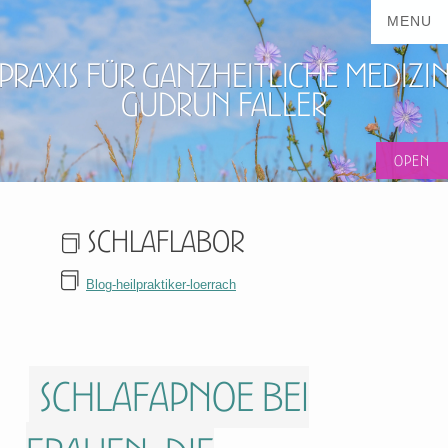
Praxis für ganzheitliche Medizi
Gudrun Faller
Schlaflabor
Blog-heilpraktiker-loerrach
Schlafapnoe bei