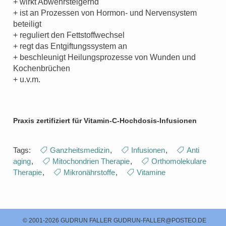
+ wirkt Abwehrsteigernd
+ ist an Prozessen von Hormon- und Nervensystem
beteiligt
+ reguliert den Fettstoffwechsel
+ regt das Entgiftungssystem an
+ beschleunigt Heilungsprozesse von Wunden und
Kochenbrüchen
+ u.v.m.
Praxis zertifiziert für Vitamin-C-Hochdosis-Infusionen
Tags:
Ganzheitsmedizin
,
Infusionen
,
Anti
aging
,
Mitochondrien Therapie
,
Orthomolekulare
Therapie
,
Mikronährstoffe
,
Vitamine
© 2001-2026 GUDRUN FALLER
GUDRUN-FALLER@POSTEO.DE