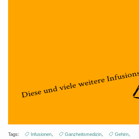
Tags:
Infusionen
,
Ganzheitsmedizin
,
Gehirn
,