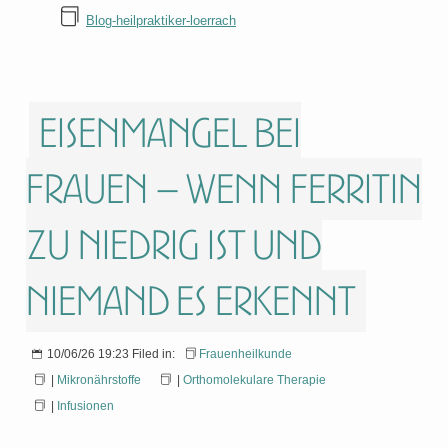
Blog-heilpraktiker-loerrach
Eisenmangel bei
Frauen – wenn Ferritin
zu niedrig ist und
niemand es erkennt
10/06/26 19:23 Filed in:
Frauenheilkunde
|
Mikronährstoffe
|
Orthomolekulare Therapie
|
Infusionen