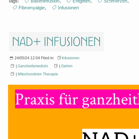
Tags:
Baseninfusion
,
Entgiften
,
Schmerzen
,
Fibromyalgie
,
Infusionen
NAD+ Infusionen
24/05/24 12:04 Filed in:
Infusionen
|
Ganzheitsmedizin
|
Gehirn
|
Mitochondrien Therapie