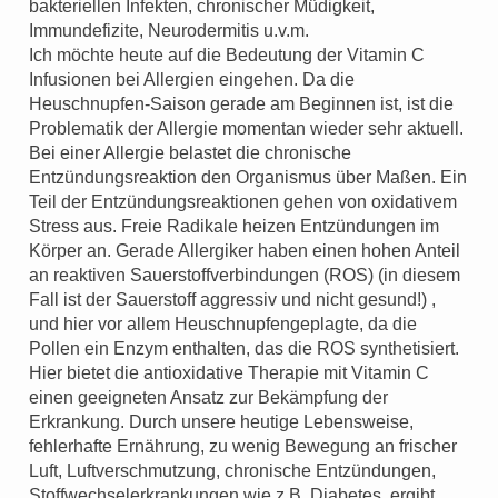
bakteriellen Infekten, chronischer Müdigkeit,
Immundefizite, Neurodermitis u.v.m.
Ich möchte heute auf die Bedeutung der Vitamin C
Infusionen bei Allergien eingehen. Da die
Heuschnupfen-Saison gerade am Beginnen ist, ist die
Problematik der Allergie momentan wieder sehr aktuell.
Bei einer Allergie belastet die chronische
Entzündungsreaktion den Organismus über Maßen. Ein
Teil der Entzündungsreaktionen gehen von oxidativem
Stress aus. Freie Radikale heizen Entzündungen im
Körper an. Gerade Allergiker haben einen hohen Anteil
an reaktiven Sauerstoffverbindungen (ROS) (in diesem
Fall ist der Sauerstoff aggressiv und nicht gesund!) ,
und hier vor allem Heuschnupfengeplagte, da die
Pollen ein Enzym enthalten, das die ROS synthetisiert.
Hier bietet die antioxidative Therapie mit Vitamin C
einen geeigneten Ansatz zur Bekämpfung der
Erkrankung. Durch unsere heutige Lebensweise,
fehlerhafte Ernährung, zu wenig Bewegung an frischer
Luft, Luftverschmutzung, chronische Entzündungen,
Stoffwechselerkrankungen wie z.B. Diabetes, ergibt