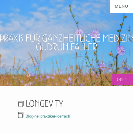
Praxis für ganzheitliche Medizi
Gudrun Faller
Longevity
Blog-heilpraktiker-loerrach