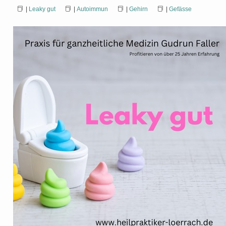
|
Leaky gut
|
Autoimmun
|
Gehirn
|
Gefässe