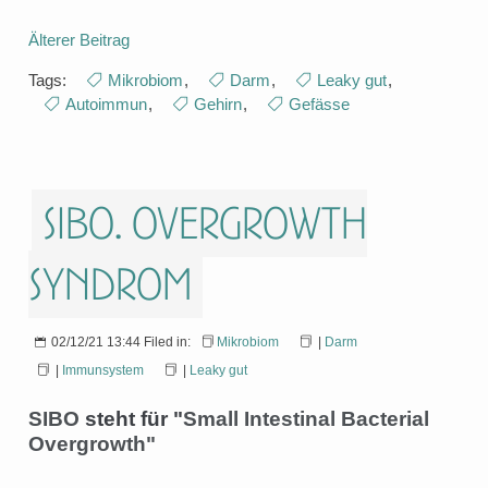
Älterer Beitrag
Tags:
Mikrobiom
,
Darm
,
Leaky gut
,
Autoimmun
,
Gehirn
,
Gefässe
SIBO. Overgrowth
Syndrom
02/12/21 13:44 Filed in:
Mikrobiom
|
Darm
|
Immunsystem
|
Leaky gut
SIBO
steht für "
Small Intestinal Bacterial
Overgrowth"