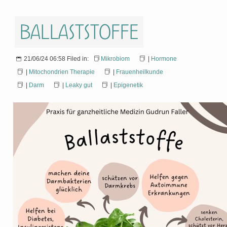
Ballaststoffe
21/06/24 06:58 Filed in:
Mikrobiom
|
Hormone
|
Mitochondrien Therapie
|
Frauenheilkunde
|
Darm
|
Leaky gut
|
Epigenetik