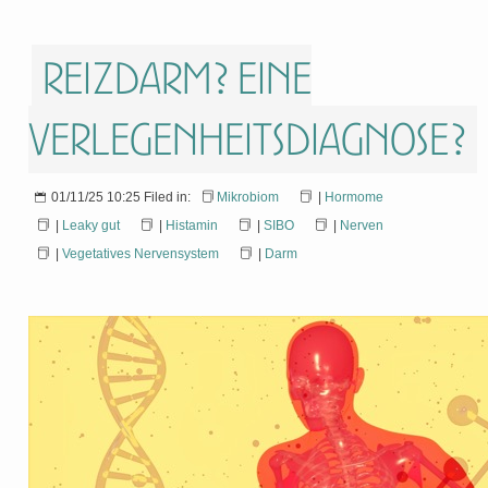
Reizdarm? Eine
Verlegenheitsdiagnose?
01/11/25 10:25 Filed in:
Mikrobiom
|
Hormome
|
Leaky gut
|
Histamin
|
SIBO
|
Nerven
|
Vegetatives Nervensystem
|
Darm