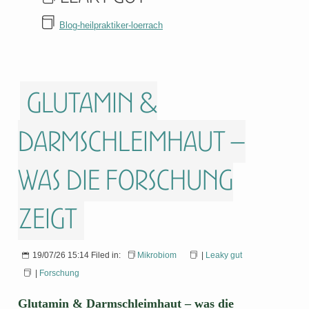
Blog-heilpraktiker-loerrach
Glutamin &
Darmschleimhaut –
was die Forschung
zeigt
19/07/26 15:14 Filed in:
Mikrobiom
|
Leaky gut
|
Forschung
Glutamin & Darmschleimhaut – was die