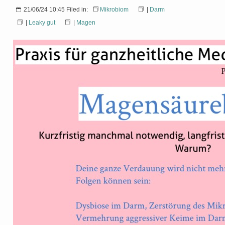
21/06/24 10:45 Filed in:
Mikrobiom
|
Darm
|
Leaky gut
|
Magen