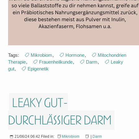
Tags:
Mikrobiom
,
Hormone
,
Mitochondrien
Therapie
,
Frauenheilkunde
,
Darm
,
Leaky
gut
,
Epigenetik
Leaky gut-
durchlässiger Darm
21/06/24 06:42 Filed in:
Mikrobiom
|
Darm