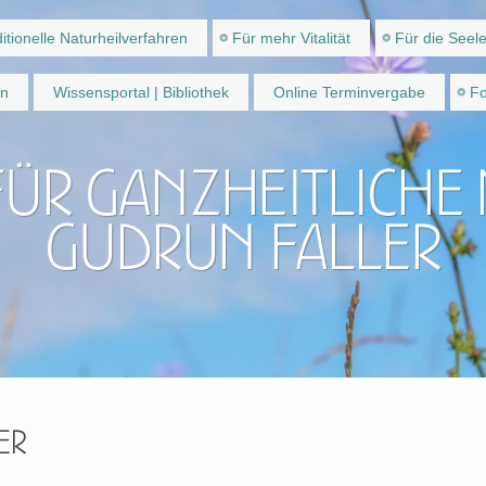
itionelle Naturheilverfahren
Für mehr Vitalität
Für die Seel
en
Wissensportal | Bibliothek
Online Terminvergabe
Fo
für ganzheitliche
Gudrun Faller
er