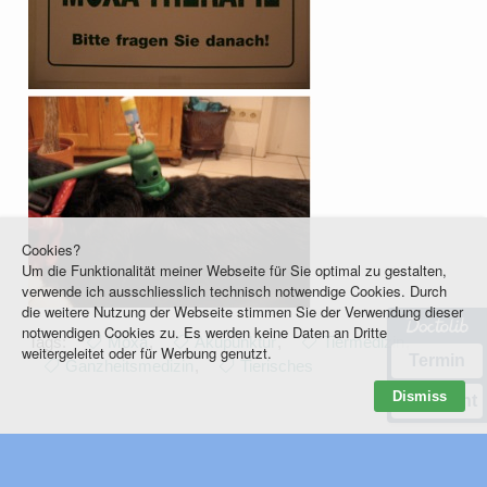
Cookies?
Um die Funktionalität meiner Webseite für Sie optimal zu gestalten,
verwende ich ausschliesslich technisch notwendige Cookies. Durch
die weitere Nutzung der Webseite stimmen Sie der Verwendung dieser
notwendigen Cookies zu. Es werden keine Daten an Dritte
Tags:
Moxa
,
Akupunktur
,
Tiermedizin
,
weitergeleitet oder für Werbung genutzt.
Termin
Ganzheitsmedizin
,
Tierisches
Dismiss
Nachricht
© 2001-2026 GUDRUN FALLER
GUDRUN-FALLER@POSTEO.DE