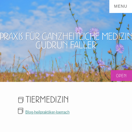
Praxis für ganzheitliche Medizi
Gudrun Faller
Tiermedizin
Blog-heilpraktiker-loerrach