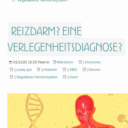
Reizdarm? Eine
Verlegenheitsdiagnose?
01/11/25 10:25 Filed in:
Mikrobiom
|
Hormome
|
Leaky gut
|
Histamin
|
SIBO
|
Nerven
|
Vegetatives Nervensystem
|
Darm