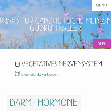
Praxis für ganzheitliche Medizi
Gudrun Faller
Vegetatives Nervensystem
Blog-heilpraktiker-loerrach
Darm- Hormone-