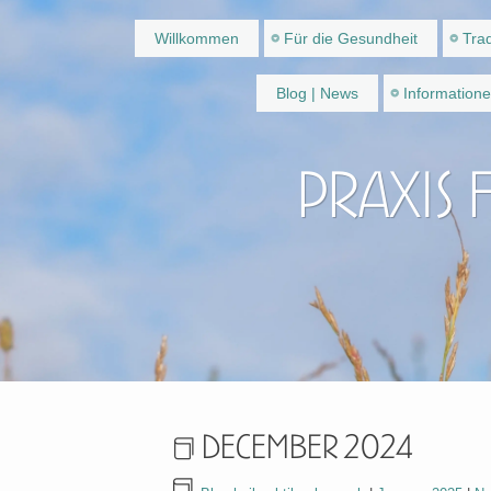
Willkommen
Für die Gesundheit
Trad
Blog | News
Information
Praxis 
December 2024