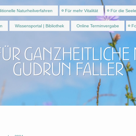
itionelle Naturheilverfahren
Für mehr Vitalität
Für die Seel
en
Wissensportal | Bibliothek
Online Terminvergabe
Fo
für ganzheitliche
Gudrun Faller