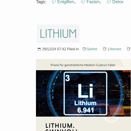
Tags:
Entgiften
,
Fasten
,
Detox
Lithium
29/12/24 07:42 Filed in:
Gehirn
|
Nerven