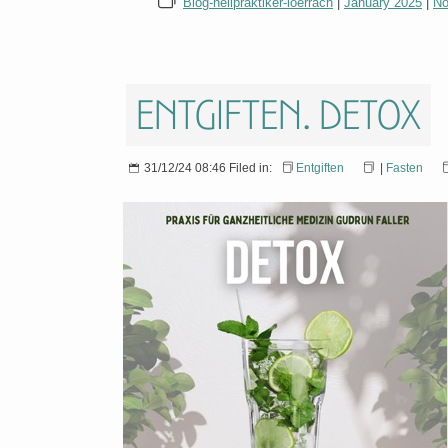
Blog-heilpraktiker-loerrach
|
January 2025
|
No
Entgiften. Detox
31/12/24 08:46 Filed in:
Entgiften
|
Fasten