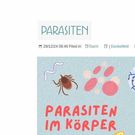
Parasiten
28/12/24 08:46 Filed in:
Darm
|
Dunkelfeld