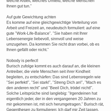
welche Arbeit, welches Umfeld, welche Menschen
Ihnen gut tun."
Auf gute Gewichtung achten
Es komme auf eine gleichgewichtige Verteilung von
Arbeit und Freizeit an, neudeutsch formuliert: auf eine
gute "Work-Life-Balance". "Sie haben mit Ihrer
Lebensenergie liebevoll, sinnvoll und weise
umzugehen. Da kommen Sie nicht dran vorbei, ob es
Ihnen gefällt oder nicht."
Nobody is perfect!
Burisch zufolge kommt es auch darauf an, die kleinen
Antreiber, die viele Menschen seit ihrer Kindheit
begleiten, zu entschärfen: Das sind Lebensregeln wie
"Sei perfekt!", "Sei stark!", "Streng Dich an!", "Mach es
den anderen recht" und "Beeil Dich, trödel nicht!".
Solche Leitsprüche sind langlebig: "Irgendeinen hat
eigentlich jeder, der in den vergangenen 20 Jahren zu
mir gekommen ist, mit sich herumgetragen." Burisch rät,
Gegenthesen zu formulieren: Ich darf mir Zeit lassen.