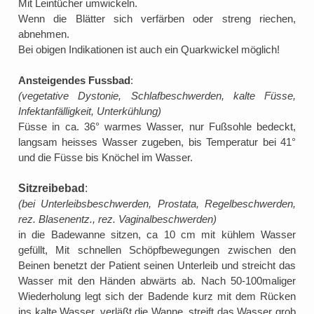
Mit Leintücher umwickeln.
Wenn die Blätter sich verfärben oder streng riechen,
abnehmen.
Bei obigen Indikationen ist auch ein Quarkwickel möglich!
Ansteigendes Fussbad
:
(vegetative Dystonie, Schlafbeschwerden, kalte Füsse,
Infektanfälligkeit, Unterkühlung)
Füsse in ca. 36° warmes Wasser, nur Fußsohle bedeckt,
langsam heisses Wasser zugeben, bis Temperatur bei 41°
und die Füsse bis Knöchel im Wasser.
Sitzreibebad
:
(bei Unterleibsbeschwerden, Prostata, Regelbeschwerden,
rez. Blasenentz., rez. Vaginalbeschwerden)
in die Badewanne sitzen, ca 10 cm mit kühlem Wasser
gefüllt, Mit schnellen Schöpfbewegungen zwischen den
Beinen benetzt der Patient seinen Unterleib und streicht das
Wasser mit den Händen abwärts ab. Nach 50-100maliger
Wiederholung legt sich der Badende kurz mit dem Rücken
ins kalte Wasser, verläßt die Wanne, streift das Wasser grob