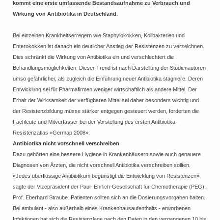
kommt eine erste umfassende Bestandsaufnahme zu Verbrauch und
Wirkung von Antibiotika in Deutschland.
Bei einzelnen Krankheitserregern wie Staphylokokken, Kolibakterien und
Enterokokken ist danach ein deutlicher Anstieg der Resistenzen zu verzeichnen.
Dies schränkt die Wirkung von Antibiotika ein und verschlechtert die
Behandlungsmöglichkeiten. Dieser Trend ist nach Darstellung der Studienautoren
umso gefährlicher, als zugleich die Einführung neuer Antibiotika stagniere. Deren
Entwicklung sei für Pharmafirmen weniger wirtschaftlich als andere Mittel. Der
Erhalt der Wirksamkeit der verfügbaren Mittel sei daher besonders wichtig und
der Resistenzbildung müsse stärker entgegen gesteuert werden, forderten die
Fachleute und Mitverfasser bei der Vorstellung des ersten Antibiotika-
Resistenzatlas «Germap 2008».
Antibiotika nicht vorschnell verschreiben
Dazu gehörten eine bessere Hygiene in Krankenhäusern sowie auch genauere
Diagnosen von Ärzten, die nicht vorschnell Antibiotika verschreiben sollten.
«Jedes überflüssige Antibiotikum begünstigt die Entwicklung von Resistenzen»,
sagte der Vizepräsident der Paul- Ehrlich-Gesellschaft für Chemotherapie (PEG),
Prof. Eberhard Straube. Patienten sollten sich an die Dosierungsvorgaben halten.
Bei ambulant - also außerhalb eines Krankenhausaufenthalts - erworbenen
Infektionen hat sich die Resistenzlage nach den Daten in den vergangenen 10 bis