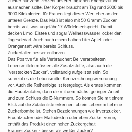
Zucker nur zehn Prozent unserer täglichen Energiezufuhr
ausmachen sollte. Der Körper braucht am Tag rund 2000 bis
3000 Kilokalorien, für Frauen liegt dieser Wert eher an der
unteren Grenze. Das Maß ist also mit 50 Gramm Zucker
bereits voll, was ungefähr 17 Würfeln entspricht. Damit
decken Limo, Eistee und sogar Wellnesswasser locker den
Tagesdedarf. Auch nach einem halben Liter Apfel- oder
Orangensaft wäre bereits Schluss.
Zuckerfallen besser entlarven
Das Positive für alle Verbraucher: Bei verarbeiteten
Lebensmitteln müssen alle Zusatzstoffe, also auch die
"versteckten Zucker", vollständig aufgelistet sein. So
schreibt es die Lebensmittel-Kennzeichnungsverordnung
vor. Auch die Reihenfolge ist festgelegt. Als erstes kommen
die Hauptzutaten, dann die mit dem nächst geringen Anteil
und zum Schluss die E-Nummern. So können Sie mit einem
Blick auf die Zutatenliste erkennen, ob ein Lebensmittel eine
Zuckerbombe ist. Stehen Bezeichnungen wie Invertzucker,
Fruchtzucker oder Maltodextrin oder eben Zucker vorne,
enthält das Produkt einen hohen Zuckergehalt.
Brauner Zucker - besser als weißer Zucker?