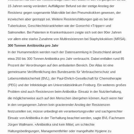
15 Jahren wenig verändert. Auffälligster Befund sei der stetige Anstieg der
Resistenz gegen sogenannte Makrolide bei den Pneumokokken gewesen, der
inzwischen aber gestoppt sei. Weitere Resistenzbildungen gab es bei der
Tuberkulose, Geschlechtskrankheiten wie der Gonorrhö «Tripper» und
Salmonellen. Bei Patienten in Krankenhäusern zeigte sich seit den 90er Jahren
vor allem eine starke Zunahme von Multiresistenzen bei Staphylokokken (MRSA).
300 Tonnen Antibiotika pro Jahr
In der Humanmedizin werden nach der Datensammlung in Deutschland aktuell
etwa 250 bis 300 Tonnen Antibiotika pro Jahr verbraucht. Dabei entfallen rund 85
Prozent der Verordnungen auf den ambulanten Bereich. Der Atlas ist eine
gemeinsame Veröffentlichung des Bundesamts für Verbraucherschutz und
Lebensmittelsicherheit (BVL), der Paul-Ehrlich-Gesellschaft für Chemotherapie
(PEG) und der Infektiologie am Universitätsklinikum Freiburg. Ein weiteres großes
Problem sind auch Resistenzen beim Antibotika- Einsatz in der Nutztierhaltung,
die möglicherweise auch auf den Menschen übergehen können. Auch wenn hier
in den vergangenen Jahren kein gravierender Anstieg der Resistenzen
festzustellen sei, müsse unbedingt ein verantwortungsvoller und sachgerechter
Einsatz von Antibiotika in der Tierhaltung beachtet werden, sagte BVL-Fachmann
Jürgen Wallmann. «Antibiotika sind kein Mittel, um schlechte
Haltungsbedingungen, Managementfehler oder mangelhafte Hygiene zu