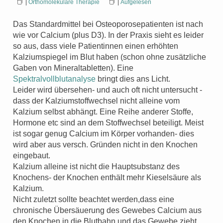
|
Orthomolekulare Therapie
|
Aufgelesen
Das Standardmittel bei Osteoporosepatienten ist nach
wie vor Calcium (plus D3). In der Praxis sieht es leider
so aus, dass viele Patientinnen einen erhöhten
Kalziumspiegel im Blut haben (schon ohne zusätzliche
Gaben von Mineraltabletten). Eine
Spektralvollblutanalyse
bringt dies ans Licht.
Leider wird übersehen- und auch oft nicht untersucht -
dass der Kalziumstoffwechsel nicht alleine vom
Kalzium selbst abhängt. Eine Reihe anderer Stoffe,
Hormone etc sind an dem Stoffwechsel beteiligt. Meist
ist sogar genug Calcium im Körper vorhanden- dies
wird aber aus versch. Gründen nicht in den Knochen
eingebaut.
Kalzium alleine ist nicht die Hauptsubstanz des
Knochens- der Knochen enthält mehr Kieselsäure als
Kalzium.
Nicht zuletzt sollte beachtet werden,dass eine
chronische Übersäuerung des Gewebes Calcium aus
den Knochen in die Blutbahn und das Gewebe zieht,