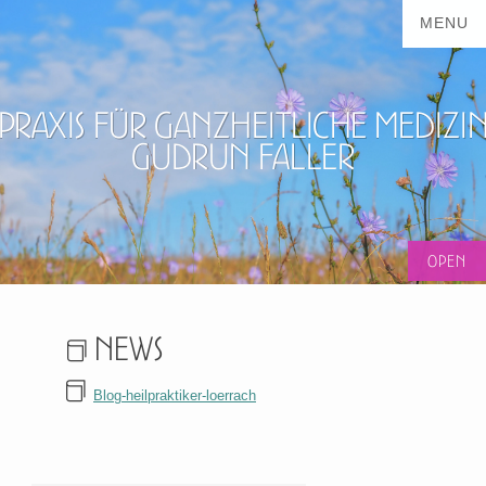
Praxis für ganzheitliche Medizi
Gudrun Faller
News
Blog-heilpraktiker-loerrach