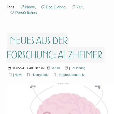
Tags:
News
,
Doc Django
,
Ylvi
,
Persönliches
Neues aus der
Forschung: Alzheimer
31/05/24 14:48 Filed in:
Gehirn
|
Forschung
|
News
|
Neurologie
|
Neurodegenerativ