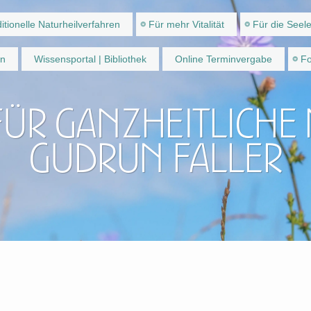
itionelle Naturheilverfahren
Für mehr Vitalität
Für die Seel
en
Wissensportal | Bibliothek
Online Terminvergabe
Fo
für ganzheitliche
Gudrun Faller