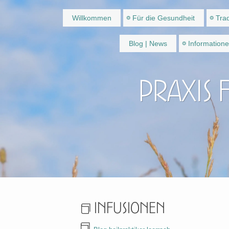
Willkommen
Für die Gesundheit
Trad
Blog | News
Information
Praxis 
Infusionen