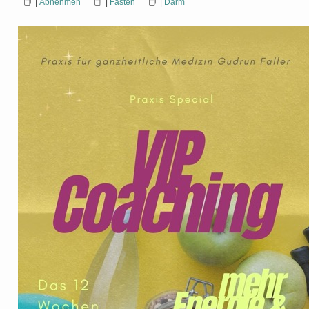
|
Abnehmen
|
Fasten
|
Darm