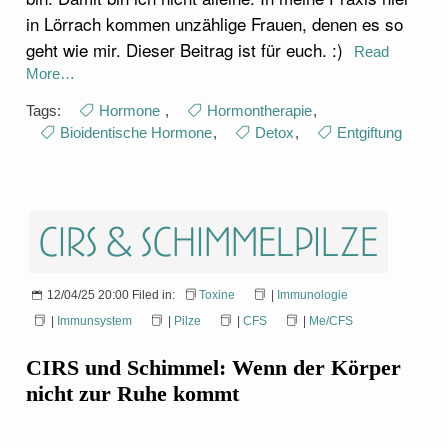
in Lörrach kommen unzählige Frauen, denen es so
geht wie mir. Dieser Beitrag ist für euch. :)
Read
More…
Tags:
Hormone
,
Hormontherapie
,
Bioidentische Hormone
,
Detox
,
Entgiftung
CIRS & Schimmelpilze
12/04/25 20:00 Filed in:
Toxine
|
Immunologie
|
Immunsystem
|
Pilze
|
CFS
|
Me/CFS
CIRS und Schimmel: Wenn der Körper
nicht zur Ruhe kommt