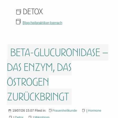
Detox
Blog-heilpraktiker-loerrach
Beta-Glucuronidase –
das Enzym, das
Östrogen
zurückbringt
19/07/26 15:07 Filed in:
Frauenheilkunde
|
Hormone
|
Detox
|
Mikrobiom