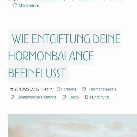
Mikrobiom
Wie Entgiftung deine
Hormonbalance
beeinflusst
26/10/25 15:32 Filed in:
Hormone
|
Hormontherapie
|
Bioidentische Hormone
|
Detox
|
Entgiftung