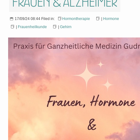
Frauen & Alzheimer
17/09/24 08:44 Filed in:
Hormontherapie
|
Hormone
|
Frauenheilkunde
|
Gehirn