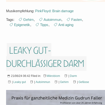
Musikempfehlung:
PinkFloyd: Brain damage
Tags:
Gehirn
,
Autoimmun
,
Fasten
,
Epigenetik
,
Tipps
,
Anti aging
Leaky gut-
durchlässiger Darm
21/06/24 06:42 Filed in:
Mikrobiom
|
Darm
|
Leaky gut
|
Autoimmun
|
Gehirn
|
Gefässe