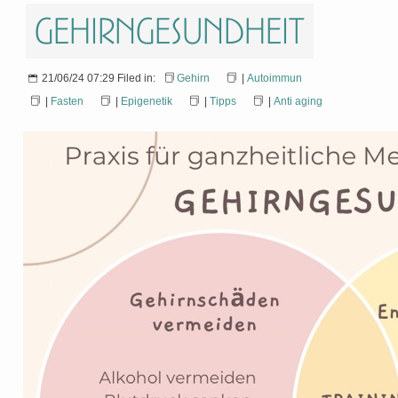
Gehirngesundheit
21/06/24 07:29 Filed in:
Gehirn
|
Autoimmun
|
Fasten
|
Epigenetik
|
Tipps
|
Anti aging