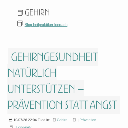
Gehirn
Blog-heilpraktiker-loerrach
Gehirngesundheit
natürlich
unterstützen –
Prävention statt Angst
10/07/26 22:04 Filed in:
Gehirn
|
Prävention
|
Longevity