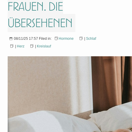
Frauen. Die
Übersehenen
08/11/25 17:57 Filed in:
Hormone
|
Schlaf
|
Herz
|
Kreislauf