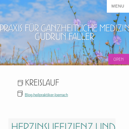
Praxis für ganzheitliche Medizi
Gudrun Faller
Kreislauf
Blog-heilpraktiker-loerrach
Herzinsuffizienz und