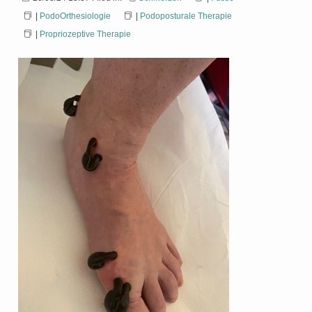
|
PodoOrthesiologie
|
Podoposturale Therapie
|
Propriozeptive Therapie