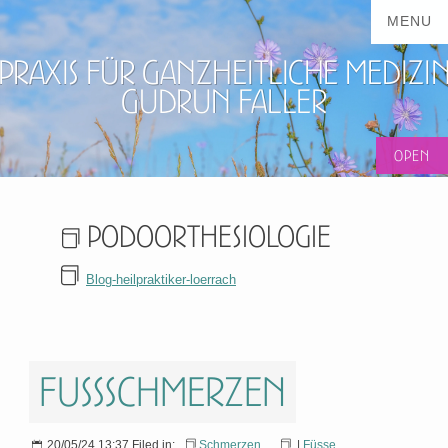
Praxis für ganzheitliche Medizi
Gudrun Faller
PodoOrthesiologie
Blog-heilpraktiker-loerrach
Fußschmerzen
20/05/24 13:37 Filed in:
Schmerzen
|
Füsse