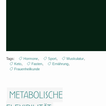
Tags:
Hormone
,
Sport
,
Muskulatur
,
Keto
,
Fasten
,
Ernährung
,
Frauenheilkunde
Metabolische