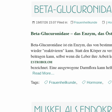
Beta-Glucuronidas
19/07/26 15:07 Filed in:
Frauenheilkunde
|
Ho
Beta-Glucuronidase – das Enzym, das Ös
Beta-Glucuronidase ist ein Enzym, das von bestimm
wieder "reaktivieren" kann. Statt den Körper zu ve
beitragen kann, selbst wenn die Leber ihre Arbeit k
ESTROBOLOM
bezeichnet. Eine ausgewogene Darmflora kann helf
Read More…
Tags:
Frauenheilkunde
,
Hormone
,
Muskel als Endok