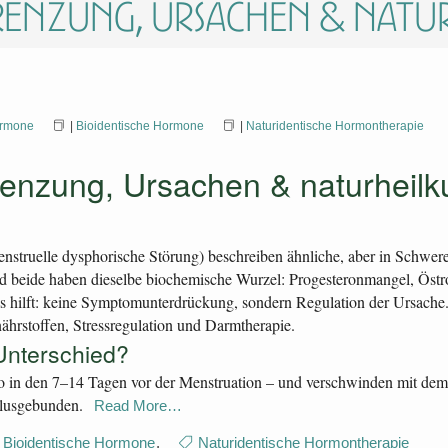
grenzung, Ursachen & natu
rmone
|
Bioidentische Hormone
|
Naturidentische Hormontherapie
nzung, Ursachen & naturheilku
ruelle dysphorische Störung) beschreiben ähnliche, aber in Schwere
nd beide haben dieselbe biochemische Wurzel: Progesteronmangel, Öst
ilft: keine Symptomunterdrückung, sondern Regulation der Ursache. M
ährstoffen, Stressregulation und Darmtherapie.
Unterschied?
o in den 7–14 Tagen vor der Menstruation – und verschwinden mit dem 
klusgebunden.
Read More…
Bioidentische Hormone
,
Naturidentische Hormontherapie