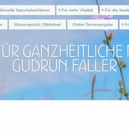
itionelle Naturheilverfahren
Für mehr Vitalität
Für die Seel
en
Wissensportal | Bibliothek
Online Terminvergabe
Fo
für ganzheitliche
Gudrun Faller