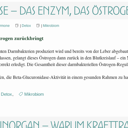
e – das Enzym, das Östro
rmone
|
Detox
|
Mikrobiom
trogen zurückbringt
ten Darmbakterien produziert wird und bereits von der Leber abgebaut
rlassen, gelangt dieses Östrogen dann zurück in den Blutkreislauf – e
orrekt erledigt. Die Gesamtheit dieser darmbakteriellen Östrogen-Regul
en, die Beta-Glucuronidase-Aktivität in einem gesunden Rahmen zu ha
Detox
,
Mikrobiom
rinorgan – warum Krafttr