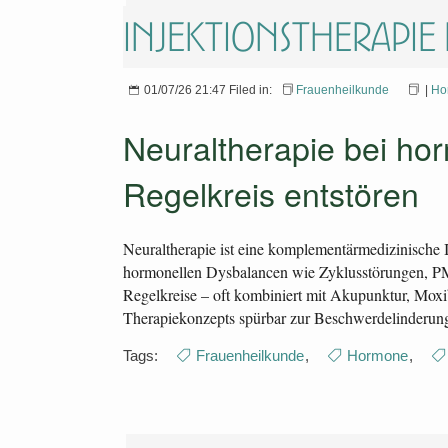
Injektionstherapi
01/07/26 21:47 Filed in:
Frauenheilkunde
|
Ho
Neuraltherapie bei ho
Regelkreis entstören
Neuraltherapie ist eine komplementärmedizinische I
hormonellen Dysbalancen wie Zyklusstörungen, PMS
Regelkreise – oft kombiniert mit Akupunktur, Moxib
Therapiekonzepts spürbar zur Beschwerdelinderung
Tags:
Frauenheilkunde
,
Hormone
,