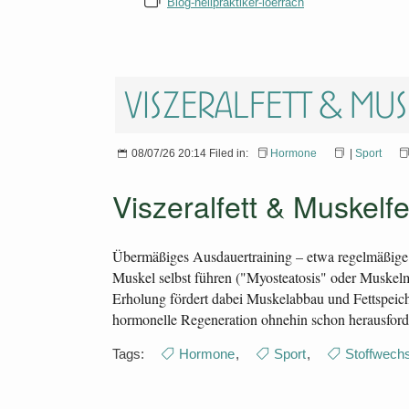
Blog-heilpraktiker-loerrach
Viszeralfett & Mus
08/07/26 20:14 Filed in:
Hormone
|
Sport
Viszeralfett & Muskelf
Übermäßiges Ausdauertraining – etwa regelmäßige 
Muskel selbst führen ("Myosteatosis" oder Muskelm
Erholung fördert dabei Muskelabbau und Fettspeiche
hormonelle Regeneration ohnehin schon herausforde
Tags:
Hormone
,
Sport
,
Stoffwechs