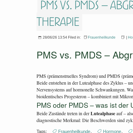
PMS vs. PMDS – Ab
Therapie
28/06/26 13:54 Filed in:
Frauenheilkunde
|
Ho
PMS vs. PMDS – Abgre
PMS (prämenstruelles Syndrom) und PMDS (prämenst
Beide entstehen in der Lutealphase des Zyklus – u
Nervensystems auf hormonelle Schwankungen. Was h
bioidentisches Progesteron – kombiniert mit Mikron
PMS oder PMDS – was ist der 
Lutealphase
Beide Zustände treten in der
auf – als
diagnostische Merkmal: Die Beschwerden sind zy
Tags:
Frauenheilkunde
,
Hormone
,