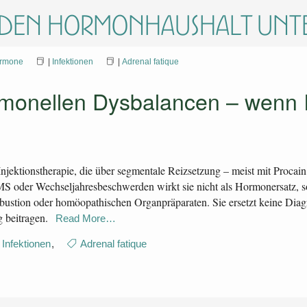
e den Hormonhaushalt unt
rmone
|
Infektionen
|
Adrenal fatique
rmonellen Dysbalancen – wenn 
njektionstherapie, die über segmentale Reizsetzung – meist mit Procain
 oder Wechseljahresbeschwerden wirkt sie nicht als Hormonersatz, so
ustion oder homöopathischen Organpräparaten. Sie ersetzt keine Diagno
 beitragen.
Read More…
Infektionen
,
Adrenal fatique