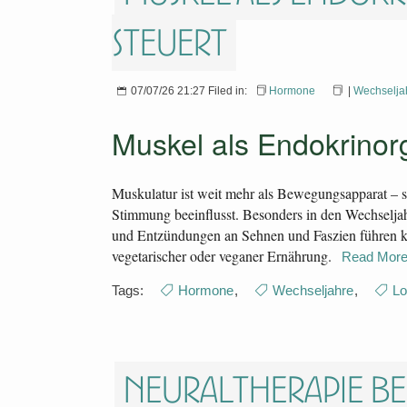
steuert
07/07/26 21:27 Filed in:
Hormone
|
Wechselja
Muskel als Endokrinor
Muskulatur ist weit mehr als Bewegungsapparat – 
Stimmung beeinflusst. Besonders in den Wechselja
und Entzündungen an Sehnen und Faszien führen kan
vegetarischer oder veganer Ernährung.
Read Mor
Tags:
Hormone
,
Wechseljahre
,
Lo
Neuraltherapie b