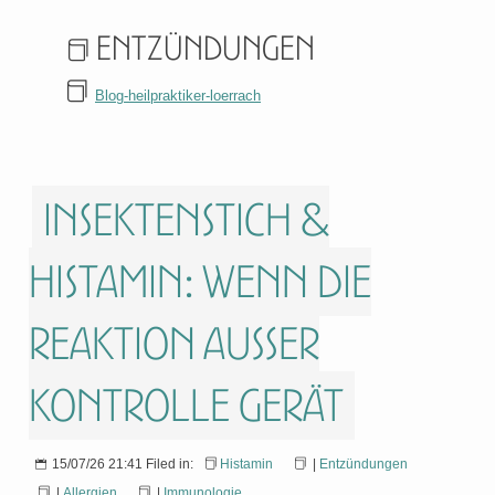
Entzündungen
Blog-heilpraktiker-loerrach
Insektenstich &
Histamin: Wenn die
Reaktion außer
Kontrolle gerät
15/07/26 21:41 Filed in:
Histamin
|
Entzündungen
|
Allergien
|
Immunologie