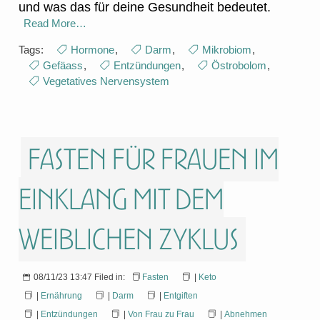
und was das für deine Gesundheit bedeutet.
Read More…
Tags:
Hormone
,
Darm
,
Mikrobiom
,
Gefäass
,
Entzündungen
,
Östrobolom
,
Vegetatives Nervensystem
Fasten für Frauen im
Einklang mit dem
weiblichen Zyklus
08/11/23 13:47 Filed in:
Fasten
|
Keto
|
Ernährung
|
Darm
|
Entgiften
|
Entzündungen
|
Von Frau zu Frau
|
Abnehmen