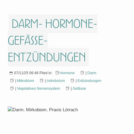
Darm- Hormone-
Gefässe-
Entzündungen
07/11/25 06:46 Filed in:
Hormone
|
Darm
|
Mikrobiom
|
östrobolom
|
Entzündungen
|
Vegetatives Nervensystem
|
Gefässe