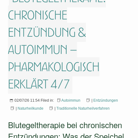
Chronische
Entzündung &
Autoimmun –
pharmakologisch
erklärt 4/7
02/07/26 11:54 Filed in:
Autoimmun
|
Entzündungen
|
Naturheilkunde
|
Traditionelle Naturheilverfahren
Blutegeltherapie bei chronischen
Entzündungen: Was der Speichel