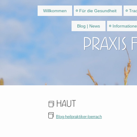
Willkommen
Für die Gesundheit
Trad
Blog | News
Information
Praxis 
Haut
Blog-heilpraktiker-loerrach