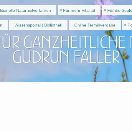
itionelle Naturheilverfahren
Für mehr Vitalität
Für die Seel
en
Wissensportal | Bibliothek
Online Terminvergabe
Fo
für ganzheitliche
Gudrun Faller