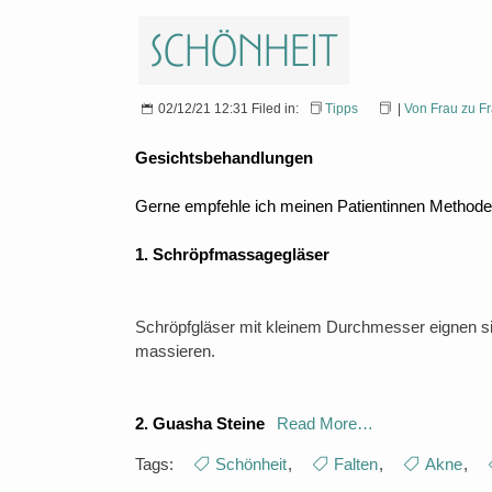
Schönheit
02/12/21 12:31 Filed in:
Tipps
|
Von Frau zu F
Gesichtsbehandlungen
Gerne empfehle ich meinen Patientinnen Methoden
1. Schröpfmassagegläser
Schröpfgläser mit kleinem Durchmesser eignen sic
massieren.
2. Guasha Steine
Read More…
Tags:
Schönheit
,
Falten
,
Akne
,