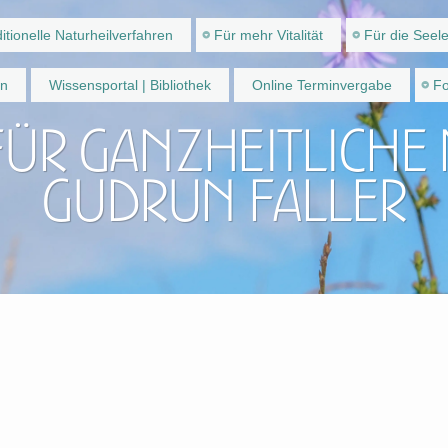
itionelle Naturheilverfahren
Für mehr Vitalität
Für die Seel
en
Wissensportal | Bibliothek
Online Terminvergabe
Fo
für ganzheitliche
Gudrun Faller