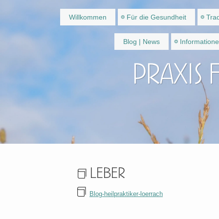
Willkommen
Für die Gesundheit
Trad
Blog | News
Information
Praxis 
Leber
Blog-heilpraktiker-loerrach