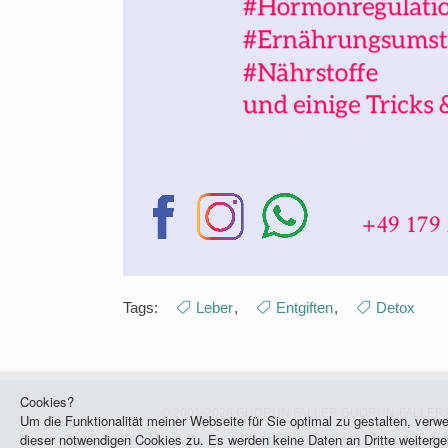
Tags:
Leber
,
Entgiften
,
Detox
Cookies?
© 2001-2026 GUDRUN FALLER
GUDRUN-FALLER
Um die Funktionalität meiner Webseite für Sie optimal zu gestalten, ver
dieser notwendigen Cookies zu. Es werden keine Daten an Dritte weitergel