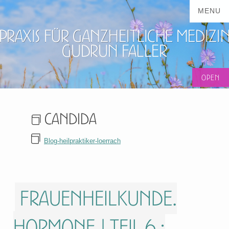
Praxis für ganzheitliche Medizi
Gudrun Faller
Candida
Blog-heilpraktiker-loerrach
Frauenheilkunde.
Hormone | Teil 6 :