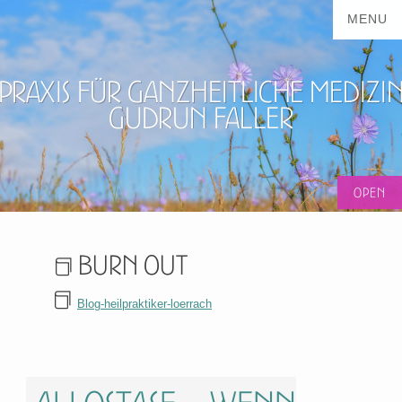
Praxis für ganzheitliche Medizi
Gudrun Faller
Burn out
Blog-heilpraktiker-loerrach