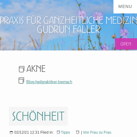
Praxis für ganzheitliche Medizi
Gudrun Faller
Akne
Blog-heilpraktiker-loerrach
Schönheit
02/12/21 12:31 Filed in:
Tipps
|
Von Frau zu Frau