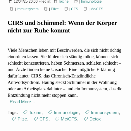
12/04/25 20:00 Filed in:
Toxine
|
Immunologie
|
Immunsystem
|
Pilze
|
CFS
|
Me/CFS
CIRS und Schimmel: Wenn der Körper
nicht zur Ruhe kommt
Viele Menschen leben mit Beschwerden, die sich nicht richtig
einordnen lassen. Sie fühlen sich ständig müde, können sich
schlecht konzentrieren, haben Schmerzen, schlafen schlecht –
und Ärzte finden keine Ursache. Eine mögliche Erklärung
dafür lautet: CIRS, das Chronisch-Entzündliche
Antwortsyndrom. Häufig steckt Schimmel in der Wohnung
oder am Arbeitsplatz dahinter – und ein Immunsystem, das die
Entzündung nicht mehr stoppen kann.
Read More…
Tags:
Toxine
,
Immunologie
,
Immunsystem
,
Pilze
,
CFS
,
Me/CFS
,
Detox