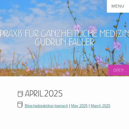
Praxis für ganzheitliche Medizi
Gudrun Faller
April 2025
Blog-heilpraktiker-loerrach
|
May 2025
|
March 2025