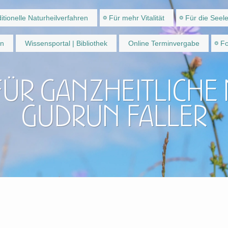
itionelle Naturheilverfahren
Für mehr Vitalität
Für die Seel
en
Wissensportal | Bibliothek
Online Terminvergabe
Fo
für ganzheitliche
Gudrun Faller