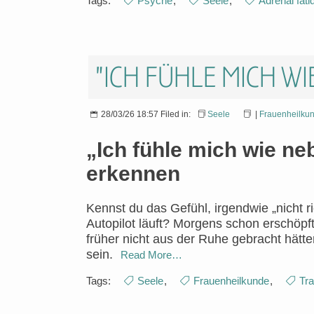
Tags:
Psyche
,
Seele
,
Adrenal fati
"Ich fühle mich wi
28/03/26 18:57 Filed in:
Seele
|
Frauenheilku
„Ich fühle mich wie n
erkennen
Kennst du das Gefühl, irgendwie „nicht 
Autopilot läuft? Morgens schon erschöpft
früher nicht aus der Ruhe gebracht hätte
sein.
Read More…
Tags:
Seele
,
Frauenheilkunde
,
Tr