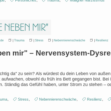
que
,
Persönliches
,
Trauma
,
Maligner Narzissmus
e neben mir"
nde
|
Trauma
|
Stress
|
Nebennierenschwäche
|
Resilienz
eben mir" – Nervensystem-Dysreg
richtig da" zu sein? Als würdest du dein Leben von auße
 aufwachen, obwohl du früh ins Bett gegangen bist. Bei K
n. Ständig das Gefühl haben, unter Strom zu stehen – ode
auma
,
Stress
,
Nebennierenschwäche
,
Resilienz
,