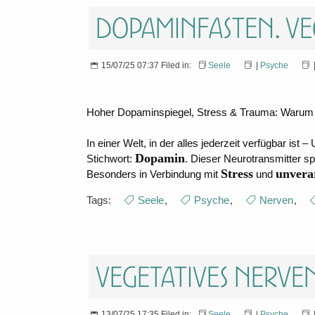
Dopaminfasten. Ve
15/07/25 07:37 Filed in:
Seele
|
Psyche
Hoher Dopaminspiegel, Stress & Trauma: Warum 
In einer Welt, in der alles jederzeit verfügbar is
Dopamin
Stichwort:
. Dieser Neurotransmitter spi
Stress
unvera
Besonders in Verbindung mit
und
Tags:
Seele
,
Psyche
,
Nerven
,
Vegetatives Nerve
13/07/25 17:35 Filed in:
Seele
|
Psyche