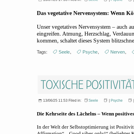
Das vegetative Nervensystem: Wenn Kö
Unser vegetatives Nervensystem – auch a
eingreifen. Atmung, Herzschlag, Verdauun
kommen, schaltet dieses System blitzschne
Tags:
Seele
,
Psyche
,
Nerven
,
Toxische Positivitä
13/06/25 11:53 Filed in:
Seele
|
Psyche
Die Kehrseite des Lächelns – Wenn positive
In der Welt der Selbstoptimierung ist Positi
Affirmation“, „Good vibes only!“ (beliebter 