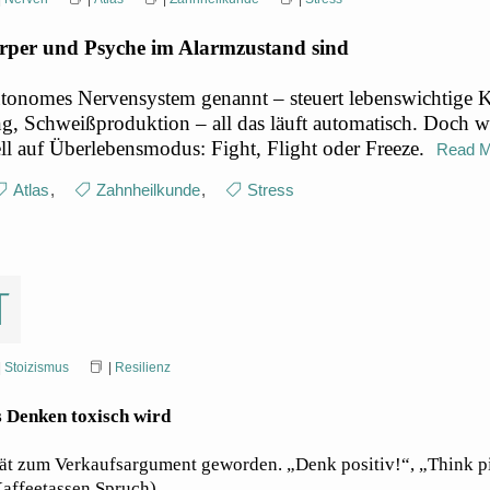
rper und Psyche im Alarmzustand sind
utonomes Nervensystem genannt – steuert lebenswichtige K
g, Schweißproduktion – all das läuft automatisch. Doch w
ll auf Überlebensmodus: Fight, Flight oder Freeze.
Read 
Atlas
,
Zahnheilkunde
,
Stress
t
|
Stoizismus
|
Resilienz
s Denken toxisch wird
vität zum Verkaufsargument geworden. „Denk positiv!“, „Think 
Kaffeetassen Spruch)