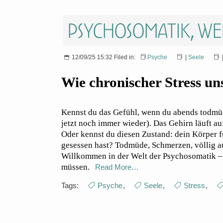
Psychosomatik, we
12/09/25 15:32 Filed in:
Psyche
|
Seele
Wie chronischer Stress un
Kennst du das Gefühl, wenn du abends todmüde
jetzt noch immer wieder). Das Gehirn läuft au
Oder kennst du diesen Zustand: dein Körper fü
gesessen hast? Todmüde, Schmerzen, völlig a
Willkommen in der Welt der Psychosomatik – 
müssen.
Read More…
Tags:
Psyche
,
Seele
,
Stress
,