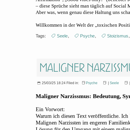
– diese Sprüche sieht man täglich auf Social 
Aber was, wenn genau diese Haltung uns sch
Willkommen in der Welt der „toxischen Positi
Tags:
Seele
,
Psyche
,
Stoizismus
Maligner Narzissm
25/03/25 18:24 Filed in:
Psyche
|
Seele
Maligner Narzissmus: Bedeutung, Sy
Ein Vorwort:
Warum ich diesen Text veröffentliche. Ich 
Malignen Narzissten im engeren Familienkr
Lösung für den Umgang mit einem malignen