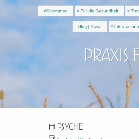
Willkommen
Für die Gesundheit
Trad
Blog | News
Information
Praxis 
Psyche