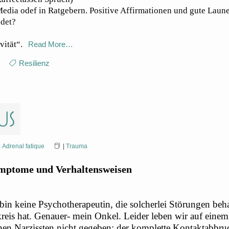
Media odef in Ratgebern. Positive Affirmationen und gute Laune
adet?
vität“.
Read More…
,
Resilienz
us
|
Adrenal fatique
|
Trauma
mptome und Verhaltensweisen
bin keine Psychotherapeutin, die solcherlei Störungen beha
eis hat. Genauer- mein Onkel. Leider leben wir auf einem 
 Narzissten nicht gegeben: der komplette Kontaktabbruch