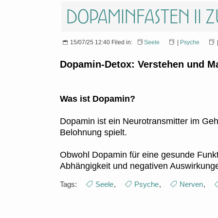
Dopaminfasten II
15/07/25 12:40 Filed in:
Seele
|
Psyche
Dopamin-Detox: Verstehen und Ma
Was ist Dopamin?
Dopamin ist ein Neurotransmitter im Gehi
Belohnung spielt.
Obwohl Dopamin für eine gesunde Funktio
Abhängigkeit und negativen Auswirkunge
Tags:
Seele
,
Psyche
,
Nerven
,