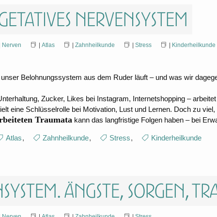
getatives Nervensystem
|
Nerven
|
Atlas
|
Zahnheilkunde
|
Stress
|
Kinderheilkunde
unser Belohnungssystem aus dem Ruder läuft – und was wir dageg
t – Unterhaltung, Zucker, Likes bei Instagram, Internetshopping – arb
elt eine Schlüsselrolle bei Motivation, Lust und Lernen. Doch zu viel, 
rbeiteten Traumata
kann das langfristige Folgen haben – bei E
Atlas
,
Zahnheilkunde
,
Stress
,
Kinderheilkunde
nsystem. Ängste, Sorgen, T
|
Nerven
|
Atlas
|
Zahnheilkunde
|
Stress