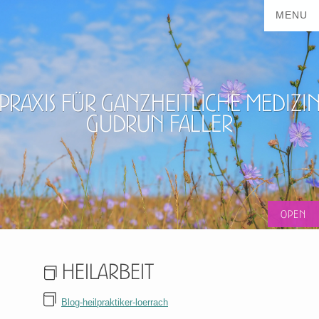
Praxis für ganzheitliche Medizi
Gudrun Faller
Heilarbeit
Blog-heilpraktiker-loerrach