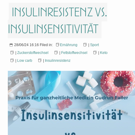
Insulinresistenz vs.
Insulinsensitivität
28/06/24 16:16 Filed in:
Ernährung
|
Sport
|
Zuckerstoffwechsel
|
Fettstoffwechsel
|
Keto
|
Low carb
|
Insulinresistenz