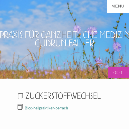
Praxis für ganzheitliche Medizi
Gudrun Faller
Zuckerstoffwechsel
Blog-heilpraktiker-loerrach