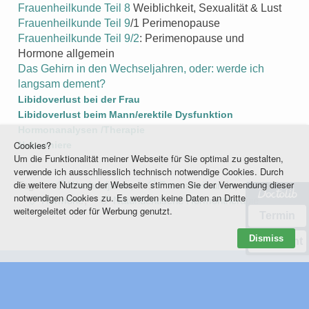
Frauenheilkunde Teil 8
Weiblichkeit, Sexualität & Lust
Frauenheilkunde Teil 9
/1 Perimenopause
Frauenheilkunde Teil 9/2
: Perimenopause und
Hormone allgemein
Das Gehirn in den Wechseljahren, oder: werde ich
langsam dement?
Libidoverlust bei der Frau
Libidoverlust beim Mann/erektile Dysfunktion
Hormonanalysen /Therapie
Cookies?
Nebenniere
Um die Funktionalität meiner Webseite für Sie optimal zu gestalten,
verwende ich ausschliesslich technisch notwendige Cookies. Durch
die weitere Nutzung der Webseite stimmen Sie der Verwendung dieser
Tags:
Wechseljahre
,
Frauenheilkunde
,
notwendigen Cookies zu. Es werden keine Daten an Dritte
Hormone
,
Naturidentische Hormontherapie
weitergeleitet oder für Werbung genutzt.
Termin
Dismiss
Nachricht
© 2001-2026 GUDRUN FALLER
GUDRUN-FALLER@POSTEO.DE