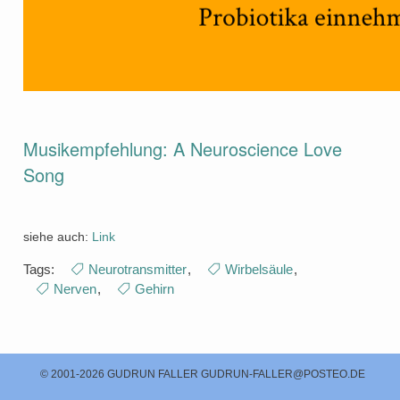
Musikempfehlung: A Neuroscience Love
Song
siehe auch:
Link
Tags:
Neurotransmitter
,
Wirbelsäule
,
Nerven
,
Gehirn
© 2001-2026 GUDRUN FALLER
GUDRUN-FALLER@POSTEO.DE