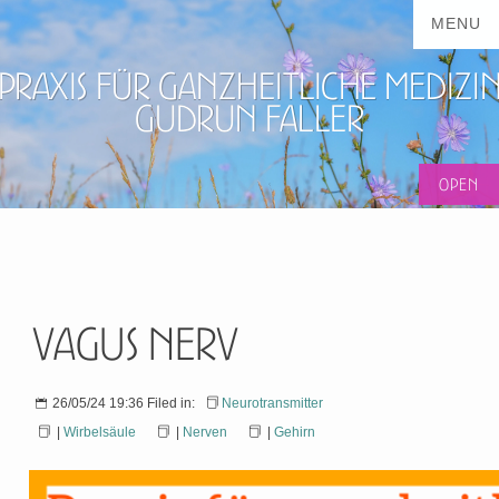
Praxis für ganzheitliche Medizi
Gudrun Faller
Vagus Nerv
26/05/24 19:36 Filed in:
Neurotransmitter
|
Wirbelsäule
|
Nerven
|
Gehirn