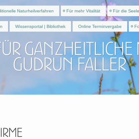
itionelle Naturheilverfahren
Für mehr Vitalität
Für die Seel
en
Wissensportal | Bibliothek
Online Terminvergabe
Fo
für ganzheitliche
Gudrun Faller
hirme