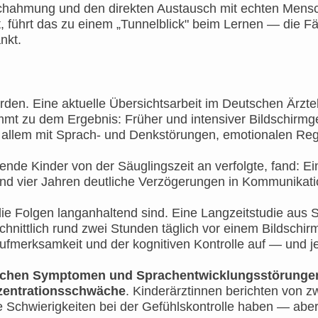
achahmung und den direkten Austausch mit echten Mensc
t, führt das zu einem „Tunnelblick" beim Lernen — die Fä
nkt.
rden. Eine aktuelle Übersichtsarbeit im Deutschen Ärzte
mt zu dem Ergebnis: Früher und intensiver Bildschirmgeb
 allem mit Sprach- und Denkstörungen, emotionalen Re
ende Kinder von der Säuglingszeit an verfolgte, fand: Ei
 und vier Jahren deutliche Verzögerungen in Kommunikat
ie Folgen langanhaltend sind. Eine Langzeitstudie aus 
hschnittlich rund zwei Stunden täglich vor einem Bildschi
fmerksamkeit und der kognitiven Kontrolle auf — und je 
lichen Symptomen und Sprachentwicklungsstörungen
entrationsschwäche
. Kinderärztinnen berichten von z
e Schwierigkeiten bei der Gefühlskontrolle haben — abe