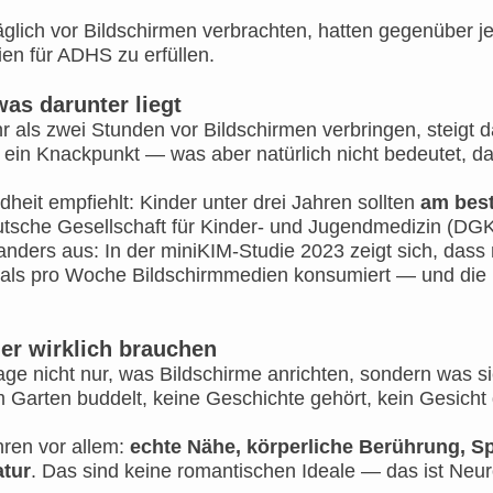
äglich vor Bildschirmen verbrachten, hatten gegenüber j
ien für ADHS zu erfüllen.
as darunter liegt
 als zwei Stunden vor Bildschirmen verbringen, steigt d
ein Knackpunkt — was aber natürlich nicht bedeutet, das
dheit empfiehlt: Kinder unter drei Jahren sollten
am best
utsche Gesellschaft für Kinder- und Jugendmedizin (DGKJ) 
 anders aus: In der miniKIM-Studie 2023 zeigt sich, dass 
mals pro Woche Bildschirmmedien konsumiert — und die
der wirklich brauchen
Frage nicht nur, was Bildschirme anrichten, sondern was
im Garten buddelt, keine Geschichte gehört, kein Gesicht
hren vor allem:
echte Nähe, körperliche Berührung, Sp
atur
. Das sind keine romantischen Ideale — das ist Neur