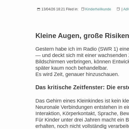
13/04/26 18:21 Filed in:
Kinderheilkunde
|
Ad
Kleine Augen, große Risike
Gestern habe ich im Radio (SWR 1) einen
— und deckt sich mit einer wachsenden Za
Bildschirmen verbringen, können Entwic
später kaum noch behandelbar.
Es wird Zeit, genauer hinzuschauen.
Das kritische Zeitfenster: Die ers
Das Gehirn eines Kleinkindes ist kein kl
Neuronale Verbindungen entstehen in ei
Interaktion, Körperkontakt, Sprache, B
Für Kinder unter drei Jahren macht ein B
erhalten, noch nicht vollständig verarbeit