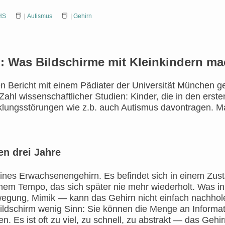
HS
|
Autismus
|
Gehirn
n: Was Bildschirme mit Kleinkindern m
 Bericht mit einem Pädiater der Universität München ge
hl wissenschaftlicher Studien: Kinder, die in den ersten
klungsstörungen wie z.b. auch Autismus davontragen. M
ten drei Jahre
eines Erwachsenengehirn. Es befindet sich in einem Zusta
nem Tempo, das sich später nie mehr wiederholt. Was in
ewegung, Mimik — kann das Gehirn nicht einfach nachhol
ildschirm wenig Sinn: Sie können die Menge an Informati
en. Es ist oft zu viel, zu schnell, zu abstrakt — das Gehi